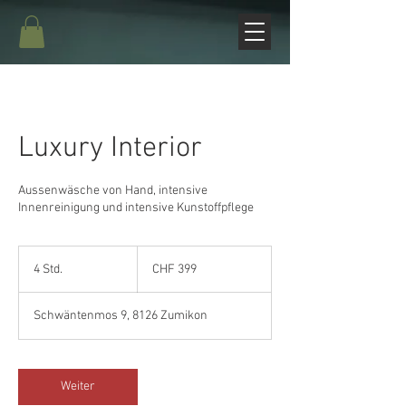
Luxury Interior
Aussenwäsche von Hand, intensive
Innenreinigung und intensive Kunstoffpflege
399
Schweizer
4 Std.
4
CHF 399
Franken
S
t
Schwäntenmos 9, 8126 Zumikon
d
.
Weiter