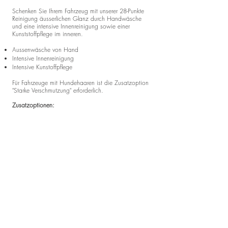
Schenken Sie Ihrem Fahrzeug mit unserer 28-Punkte
Reinigung äusserlichen Glanz durch Handwäsche
und eine intensive Innenreinigung sowie einer
Kunststoffpflege im inneren.
Aussenwäsche von Hand
Intensive Innenreinigung
Intensive Kunstoffpflege
Für Fahrzeuge mit Hundehaaren ist die Zusatzoption
"Starke Verschmutzung" erforderlich.
Zusatzoptionen:
* Starke Verschmutzung: Aufpreis CHF 50.00.-
Für besonders hartnäckige Flecken und
Verunreinigungen
* Kombi/SUV/Van: Aufpreis CHF 50.00.-
Spezialbehandlung für grössere Fahrzeuge
© 2024 Perpetua NanoTech GmbH